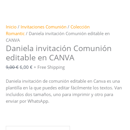
Inicio
/
Invitaciones Comunión
/
Colección
Romantic
/ Daniela invitación Comunión editable en
CANVA
Daniela invitación Comunión
editable en CANVA
El
El
9,00
€
6,00
€
+ Free Shipping
precio
precio
original
actual
Daniela invitación de comunión editable en Canva es una
era:
es:
plantilla en la que puedes editar fácilmente los textos. Van
9,00 €.
6,00 €.
incluidos dos tamaños, uno para imprimir y otro para
enviar por WhatsApp.
Daniela