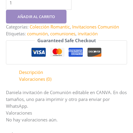
invitación
Comunión
AÑADIR AL CARRITO
editable
en
Categorías:
Colección Romantic
,
Invitaciones Comunión
CANVA
Etiquetas:
comunión
,
comuniones
,
invitación
cantidad
Guaranteed Safe Checkout
Descripción
Valoraciones (0)
Daniela invitación de Comunión editable en CANVA. En dos
tamaños, uno para imprimir y otro para enviar por
WhatsApp.
Valoraciones
No hay valoraciones aún.